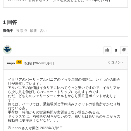
napo-site
公開するステータスを変更しました
2022年3月24日
1
回答
稼働中
投票済
最新
古い
0
40
0
コメント
napo
投稿日2022年3月6日
イタリアのバーリ－アルバニアのドゥラス間の航路は、いくつかの船会
社が運航しています。
アルバニアの物価はイタリアに比べてぐっと安いですので、イタリアか
ら少し足を伸ばしてのショートトリップにもおすすめです。
ただ、どちらのフェリーターミナルもかなり要注意ポイントがありま
す！
例えば、バーリでは、乗船場所と予約済みチケットの引換所がかなり離
れている点。
手荷物一時預かりの営業時間が実質使えない場合がある点。
ドゥラスでは、両替所やATMがないので、着いたは良いものそこからの
移動時に要注意！などなど。。。
napo
さんが回答
2022年3月6日