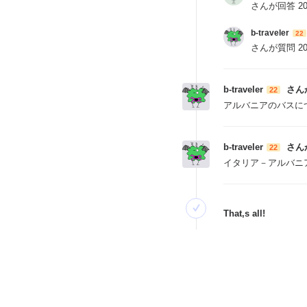
さんが回答
2
b-traveler
22
さんが質問
2
b-traveler
さん
22
アルバニアのバスに
b-traveler
さん
22
イタリア－アルバニ
That‚s all!