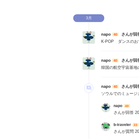
3月
napo
さんが回
40
K-POP ダンスの
napo
さんが回
40
韓国の航空宇宙基地
napo
さんが回
40
ソウルでのミュージ
napo
40
さんが回答
2
b-traveler
22
さんが質問
2