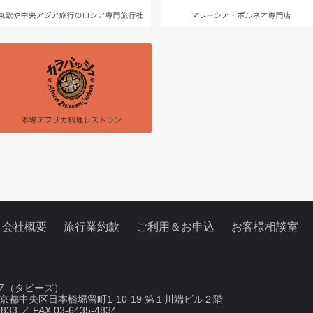
会社概要
旅行業約款
ご利用＆お申込
お客様相談室
i'Z（タビーズ）
2 東京都中央区日本橋堀留町1-10-19 第１川端ビル２階
4833 ／ FAX 03-6435-4834